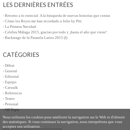
LES DERNIÈRES ENTRÉES
- Retorno a lo esencial: A la búsqueda de nuevas historias que contar.
- Cómo los Reyes me han recordado a Jolie by Pitt.
- La Primera Navidad.
- Celebra Málaga 2015, gracias por todo y ¡hasta el año que viene!
- Backstage de la Pasarela Larios 2015 (I)
CATÉGORIES
- Début
- General
- Editorial
- Equipo
- Catwalk
- Referencia
- Teatro
- Personal
- Off Topic
Nous utilisons les cookies pour améliorer la navigation sur le Web et d'obtenir
des statistiques. Si vous continuez la navigation, nous interprétons que vous
acceptez son utilisation. .