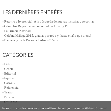
LES DERNIÈRES ENTRÉES
- Retorno a lo esencial: A la búsqueda de nuevas historias que contar.
- Cómo los Reyes me han recordado a Jolie by Pitt.
- La Primera Navidad.
- Celebra Málaga 2015, gracias por todo y ¡hasta el año que viene!
- Backstage de la Pasarela Larios 2015 (I)
CATÉGORIES
- Début
- General
- Editorial
- Equipo
- Catwalk
- Referencia
- Teatro
- Personal
- Off Topic
Nous utilisons les cookies pour améliorer la navigation sur le Web et d'obtenir