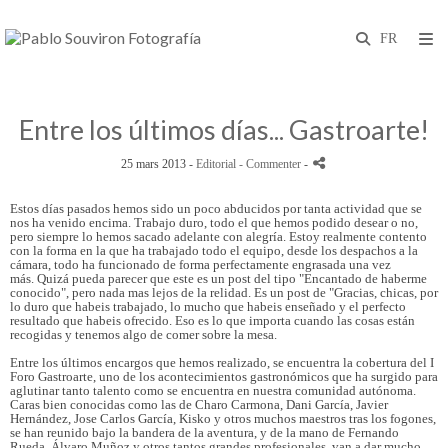
Entre los últimos días... Gastroarte!
25 mars 2013 -
Editorial
- Commenter
-
Estos días pasados hemos sido un poco abducidos por tanta actividad que se
nos ha venido encima. Trabajo duro, todo el que hemos podido desear o no,
pero siempre lo hemos sacado adelante con alegría. Estoy realmente contento
con la forma en la que ha trabajado todo el equipo, desde los despachos a la
cámara, todo ha funcionado de forma perfectamente engrasada una vez
más. Quizá pueda parecer que este es un post del tipo "Encantado de haberme
conocido", pero nada mas lejos de la relidad. Es un post de "Gracias, chicas, por
lo duro que habeis trabajado, lo mucho que habeis enseñado y el perfecto
resultado que habeis ofrecido. Eso es lo que importa cuando las cosas están
recogidas y tenemos algo de comer sobre la mesa.
Entre los últimos encargos que hemos realizado, se encuentra la cobertura del I
Foro Gastroarte, uno de los acontecimientos gastronómicos que ha surgido para
aglutinar tanto talento como se encuentra en nuestra comunidad autónoma.
Caras bien conocidas como las de Charo Carmona, Dani García, Javier
Hernández, Jose Carlos García, Kisko y otros muchos maestros tras los fogones,
se han reunido bajo la bandera de la aventura, y de la mano de Fernando
Rueda, Álvaro Muñoz y otros tantos grandes profesionales, van a dar mucho