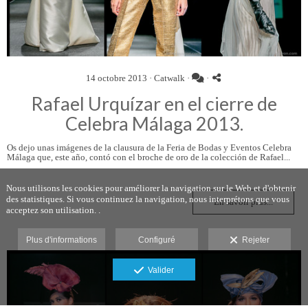
14 octobre 2013 ·
Catwalk
·
·
Rafael Urquízar en el cierre de
Celebra Málaga 2013.
Os dejo unas imágenes de la clausura de la Feria de Bodas y Eventos Celebra
Málaga que, este año, contó con el broche de oro de la colección de Rafael...
Nous utilisons les cookies pour améliorer la navigation sur le Web et d'obtenir
des statistiques. Si vous continuez la navigation, nous interprétons que vous
En savoir plus...
acceptez son utilisation. .
Plus d'informations
Configuré
Rejeter
Valider