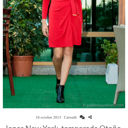
16 octobre 2013 ·
Catwalk
·
·