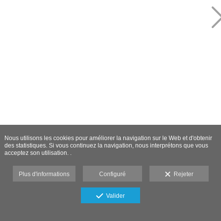
Nous utilisons les cookies pour améliorer la navigation sur le Web et d'obtenir
des statistiques. Si vous continuez la navigation, nous interprétons que vous
acceptez son utilisation. .
Plus d'informations
Configuré
Rejeter
Valider