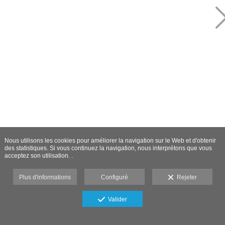
Nous utilisons les cookies pour améliorer la navigation sur le Web et d'obtenir
des statistiques. Si vous continuez la navigation, nous interprétons que vous
acceptez son utilisation. .
Plus d'informations
Configuré
Rejeter
Valider