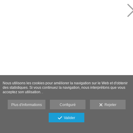
Nous utilisons les cookies pour améliorer la navigation sur le Web et d'obtenir
des statistiques. Si vous continuez la navigation, nous interprétons que vous
acceptez son utilisation. .
Plus d'informations
Configuré
Rejeter
Valider