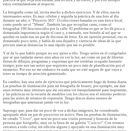
estoy estimulándome al respecto.
La fotografía como tal, invita mucho a dichos ejercicios. Y de ellos, nacen
interesantes series. Es muy célebre y seguida la práctica de una foto al día
durante un año, o "Proyecto 365". O colecciones basadas en una única focal,
como puede ser el "50mm". También las que recopilan caras, como el
fotografiar 100 desconocidos por la calle. El problema es que se les dá poca o
demasiada importancia según el caso y, a menudo, son brindis al sol que se
quedan en nada tras un par de docenas de fotos. En mi opinión personal, eso es
demasiado poco serio, y habla de una dejadez y carencia de ideas de la que
procuro marcar distancias lo mas rápido que me es posible.
Y sé de lo que hablo porque no soy ajeno a ello. Tengo series en el congelador
que sé que tardarán meses sino años en ver la luz, así como un par de libretas
llenas de dibujos, programas y esquemas que me tendrían ocupado bastante
tiempo, pero son tan serios que requieren un poco más de planificación por el
momento. Por eso no me embarco en nada que no esté seguro de que vaya a
tener su tiempo de atención garantizado.
En cambio, hay una serie de ejercicios que prácticamente hago de forma diaria.
Las pruebas de iluminación para mi fotografía de beauty, por ejemplo, me dan
unos retratos muy intensos que me encanta ver tranquilamente para inspirarme,
y las prácticas en la escuela de modelos con los chicos son el entorno perfecto
para las series de retratos de expresión. Tengo discos duros enteros de
fotografías que amenazan jamás ver la luz.
Supongo que, para dar un poco de voz a dichas imágenes, he considerado
apropiado abrir un par de proyectos en activo. Para las pruebas de iluminación,
he creado "
Closer
", que será un poco una visión personal y honesta de la
persona que fotografío, muy en la línea de mi galería "
Carácter
". Con retratos
cercanos a todo color, sin edición alguna y apoyado en una iluminación muy
técnica e impersonal, procuraré ver si soy capaz de captar la persona que sigue