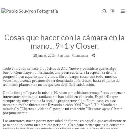
Cosas que hacer con la cámara en la
mano... 9+1 y Closer.
28 janvier 2013 -
Personal
- Commenter
-
Todo el mundo se hace propósitos de Año Nuevo y considero que es algo
bueno. Constituyen un estímulo, una puerta abierta a la esperanza de una
progresión en aquello que vivimos. Sin embargo, como con todo, muchas
veces las personas pecamos de ser demasiado ambiciosos, hasta el punto de
realmente plantearnos metas que son de difícil satisfacción.
Con la fotografía pasa lo mismo. He visto a muchísimos compañeros comenzar
interesantes series que, raudamente han caído en el olvido. Es por ello que
siempre soy muy cauto a la hora de proponerme algo. En mi caso, en este
momento estaba únicamente llevando a cabo "
Old Town
", "
Un Mundo sin
miradas
" y "
Objetos olvidados
", porque mi colección "
Historias ajenas
" brota
por pura inercia.
Las anteriores, nacen por mi necesidad de fijarme en aquello que usualmente se
pasa por alto, como un ejercicio personal. Creo firmemente que es la constante
práctica la que forja una mirada, una técnica y un estilo, y por ello siempre