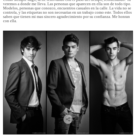
veremos a donde me lleva. Las personas que aparecen en ella son de todo tipo.
Modelos, personas que conozco, encuentros casuales en la calle. La vida no se
controla, y las etiquetas no son necesarias en un trabajo como este. Todos ellos
saben que tienen mi mas sincero agradecimiento por su confianza. Me honran
con ella.