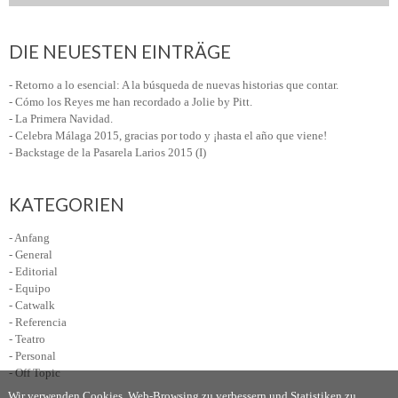
DIE NEUESTEN EINTRÄGE
- Retorno a lo esencial: A la búsqueda de nuevas historias que contar.
- Cómo los Reyes me han recordado a Jolie by Pitt.
- La Primera Navidad.
- Celebra Málaga 2015, gracias por todo y ¡hasta el año que viene!
- Backstage de la Pasarela Larios 2015 (I)
KATEGORIEN
- Anfang
- General
- Editorial
- Equipo
- Catwalk
- Referencia
- Teatro
- Personal
- Off Topic
Wir verwenden Cookies, Web-Browsing zu verbessern und Statistiken zu