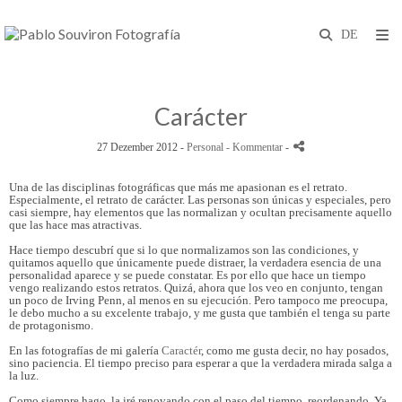
Carácter
27 Dezember 2012 -
Personal
- Kommentar
-
Una de las disciplinas fotográficas que más me apasionan es el retrato.
Especialmente, el retrato de carácter. Las personas son únicas y especiales, pero
casi siempre, hay elementos que las normalizan y ocultan precisamente aquello
que las hace mas atractivas.
Hace tiempo descubrí que si lo que normalizamos son las condiciones, y
quitamos aquello que únicamente puede distraer, la verdadera esencia de una
personalidad aparece y se puede constatar. Es por ello que hace un tiempo
vengo realizando estos retratos. Quizá, ahora que los veo en conjunto, tengan
un poco de Irving Penn, al menos en su ejecución. Pero tampoco me preocupa,
le debo mucho a su excelente trabajo, y me gusta que también el tenga su parte
de protagonismo.
En las fotografías de mi galería
Caractér
, como me gusta decir, no hay posados,
sino paciencia. El tiempo preciso para esperar a que la verdadera mirada salga a
la luz.
Como siempre hago, la iré renovando con el paso del tiempo, reordenando. Ya