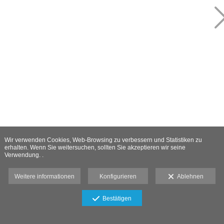
Wir verwenden Cookies, Web-Browsing zu verbessern und Statistiken zu
erhalten. Wenn Sie weitersuchen, sollten Sie akzeptieren wir seine
Verwendung. .
Weitere informationen
Konfigurieren
Ablehnen
Bestätigen