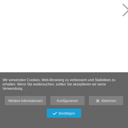
Wir verwenden Cookies, Web-Browsing zu verbessern und Statistiken zu
erhalten. Wenn Sie weitersuchen, sollten Sie akzeptieren wir seine
Verwendung. .
Weitere informationen
Konfigurieren
Ablehnen
Bestätigen