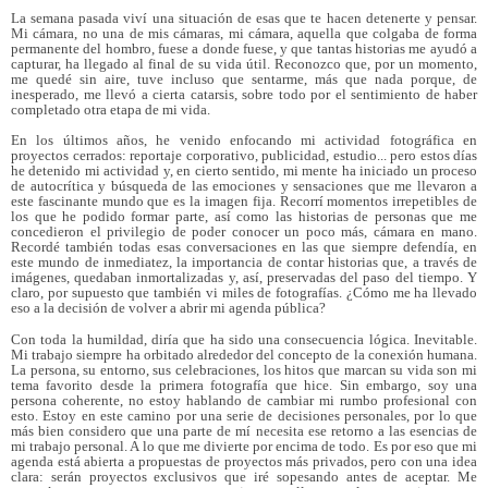
La semana pasada viví una situación de esas que te hacen detenerte y pensar.
Mi cámara, no una de mis cámaras, mi cámara, aquella que colgaba de forma
permanente del hombro, fuese a donde fuese, y que tantas historias me ayudó a
capturar, ha llegado al final de su vida útil. Reconozco que, por un momento,
me quedé sin aire, tuve incluso que sentarme, más que nada porque, de
inesperado, me llevó a cierta catarsis, sobre todo por el sentimiento de haber
completado otra etapa de mi vida.
En los últimos años, he venido enfocando mi actividad fotográfica en
proyectos cerrados: reportaje corporativo, publicidad, estudio... pero estos días
he detenido mi actividad y, en cierto sentido, mi mente ha iniciado un proceso
de autocrítica y búsqueda de las emociones y sensaciones que me llevaron a
este fascinante mundo que es la imagen fija. Recorrí momentos irrepetibles de
los que he podido formar parte, así como las historias de personas que me
concedieron el privilegio de poder conocer un poco más, cámara en mano.
Recordé también todas esas conversaciones en las que siempre defendía, en
este mundo de inmediatez, la importancia de contar historias que, a través de
imágenes, quedaban inmortalizadas y, así, preservadas del paso del tiempo. Y
claro, por supuesto que también vi miles de fotografías. ¿Cómo me ha llevado
eso a la decisión de volver a abrir mi agenda pública?
Con toda la humildad, diría que ha sido una consecuencia lógica. Inevi
table.
Mi trabajo siempre ha orbitado alrededor del concepto de la conexión humana.
La persona, su entorno, sus celebraciones, los hitos que marcan su vida son mi
tema favorito desde la primera fotografía que hice.
Sin embargo, soy una
persona coherente, no estoy hablando de cambiar mi rumbo profesional con
esto. Estoy en este camino por una serie de decisiones personales, por lo que
más bien considero que una parte de mí necesita ese retorno a las esencias de
mi trabajo personal. A lo que me divierte por encima de todo. Es por eso que mi
agenda está abierta a propuestas de proyectos más privados, pero con una idea
clara: serán proyectos exclusivos que iré sopesando antes de aceptar. Me