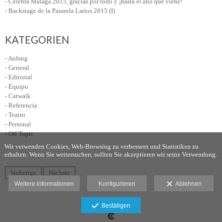
- Celebra Málaga 2015, gracias por todo y ¡hasta el año que viene!
- Backstage de la Pasarela Larios 2015 (I)
KATEGORIEN
- Anfang
- General
- Editorial
- Equipo
- Catwalk
- Referencia
- Teatro
- Personal
- Off Topic
Wir verwenden Cookies, Web-Browsing zu verbessern und Statistiken zu
erhalten. Wenn Sie weitersuchen, sollten Sie akzeptieren wir seine Verwendung.
.
Vorherige
Nächste
Weitere informationen
Konfigurieren
Ablehnen
Haftungsausschluss
Bestätigen