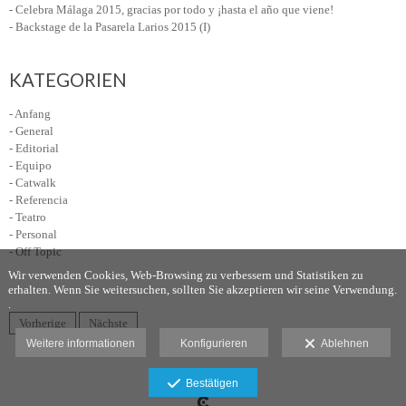
- Celebra Málaga 2015, gracias por todo y ¡hasta el año que viene!
- Backstage de la Pasarela Larios 2015 (I)
KATEGORIEN
- Anfang
- General
- Editorial
- Equipo
- Catwalk
- Referencia
- Teatro
- Personal
- Off Topic
Wir verwenden Cookies, Web-Browsing zu verbessern und Statistiken zu
erhalten. Wenn Sie weitersuchen, sollten Sie akzeptieren wir seine Verwendung.
.
Vorherige
Nächste
Weitere informationen
Konfigurieren
Ablehnen
Haftungsausschluss
Bestätigen