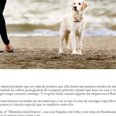
 habrá percatado que soy más de permitir que ella ilustre mis propios estados de án
tadora de cables, perseguidora de cualquier peluche volador que haya en casa y r
 que tenga contacto conmigo. Y es quien ladra cuando alguien me dispara en el Battl
ener buenos recuerdos de sus mascotas, y no es raro el caso de encargos específic
tren el vínculo especial que se establece entre ello.
, el "Diminuto misil blanco", casi a su llegada a mi vida y con otras de #noahsam
ue os gusten tanto como a mi.