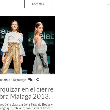
Leer más
re 2013 ·
Reportaje
·
·
quízar en el cierre
bra Málaga 2013.
es de la clausura de la Feria de Bodas y
aga que, este año, contó con el broche