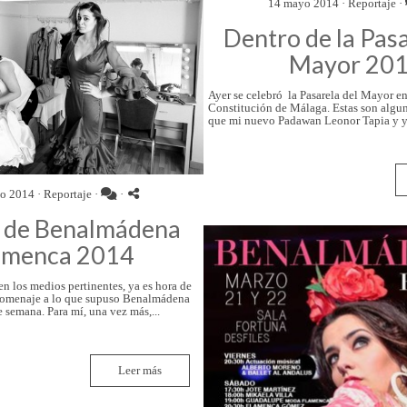
14 mayo 2014 ·
Reportaje
·
Dentro de la Pasa
Mayor 20
Ayer se celebró la Pasarela del Mayor en
Constitución de Málaga. Estas son algun
que mi nuevo Padawan Leonor Tapia y yo
o 2014 ·
Reportaje
·
·
 de Benalmádena
amenca 2014
n los medios pertinentes, ya es hora de
homenaje a lo que supuso Benalmádena
 semana. Para mí, una vez más,...
Leer más