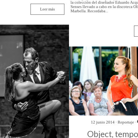
la colección del diseñador Eduardo Acq
Senses llevado a cabo en la discoteca Ol
Leer más
Marbella. Recordaba...
12 junio 2014 ·
Reportaje
·
Object, temp