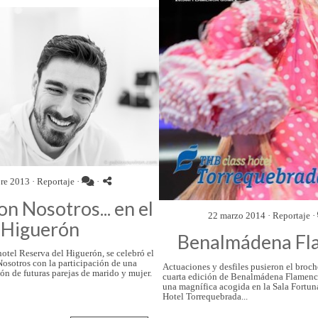
re 2013 ·
Reportaje
·
·
n Nosotros... en el
22 marzo 2014 ·
Reportaje
·
Higuerón
Benalmádena Fl
hotel Reserva del Higuerón, se celebró el
osotros con la participación de una
Actuaciones y desfiles pusieron el broch
ón de futuras parejas de marido y mujer.
cuarta edición de Benalmádena Flamenca
una magnífica acogida en la Sala Fortu
Hotel Torrequebrada...