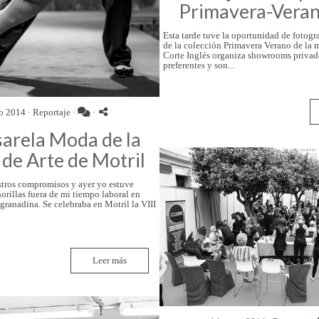
Primavera-Vera
Esta tarde tuve la oportunidad de fotogra
de la colección Primavera Verano de la m
Corte Inglés organiza showrooms privado
preferentes y son...
o 2014 ·
Reportaje
·
·
sarela Moda de la
 de Arte de Motril
tros compromisos y ayer yo estuve
rillas fuera de mi tiempo laboral en
 granadina. Se celebraba en Motril la VIII
Leer más