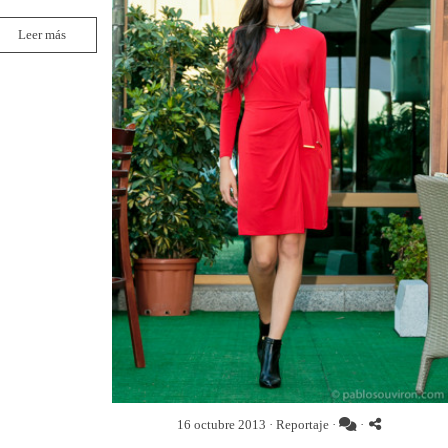
Leer más
16 octubre 2013 ·
Reportaje
·
·