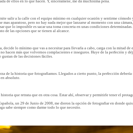
 nada de ellos en lo que hacen. Y, sinceramene, me dá muchísima pena.
mite salir a la calle con el equipo mínimo en cualquier ocasión y sentirme cómodo 
ue mas aparatoso, pero no hay nada mejor que lanzarse al momento con una cámara, un
ar que lo imposible es sacar una toma concreta en unas condiciones determinadas. 
sto de las opciones que se tienen al alcance.
a, decide lo mínimo que vas a necesitar para llevarla a cabo, carga con la mitad de e
es no hacen más que volvernos complacientes e inseguros. Huye de la perfeción y déja
gustan de las decisiones fáciles.
erza de la historia que fotografiamos. Llegados a cierto punto, la perfección deber
 en absoluto.
istoria que retrata que en otra cosa. Estar ahí, observar y permitirle tener el prota
 Española,
un 29 de Junio de 2008
, me dieron la opción de fotografiar en donde quis
aga sabe siempre como darme todo lo que necesito.