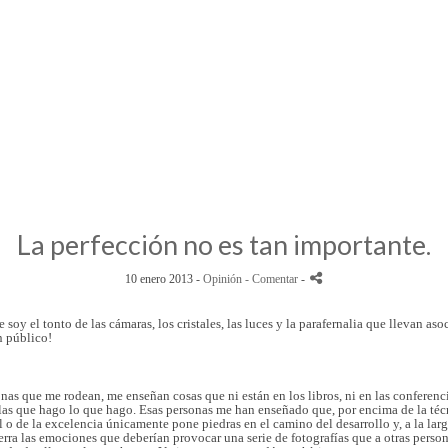
La perfección no es tan importante.
10 enero 2013 -
Opinión
- Comentar
-
oy el tonto de las cámaras, los cristales, las luces y la parafernalia que llevan a
n público!
nas que me rodean, me enseñan cosas que ni están en los libros, ni en las conferenc
 las que hago lo que hago. Esas personas me han enseñado que, por encima de la técnic
o de la excelencia únicamente pone piedras en el camino del desarrollo y, a la lar
ierra las emociones que deberían provocar una serie de fotografías que a otras pers