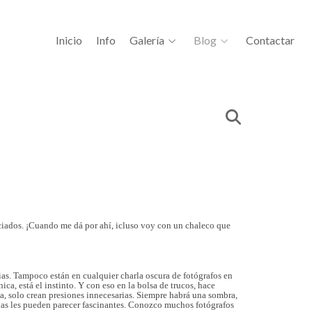
Inicio
Info
Galería
Blog
Contactar
sociados. ¡Cuando me dá por ahí, icluso voy con un chaleco que
ias. Tampoco están en cualquier charla oscura de fotógrafos en
a, está el instinto. Y con eso en la bolsa de trucos, hace
ga, solo crean presiones innecesarias. Siempre habrá una sombra,
onas les pueden parecer fascinantes. Conozco muchos fotógrafos