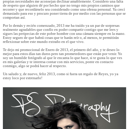
propias necesidades me aconsejan declinar amablemente. Considero una falta
de respeto que alguien dé por hecho que no tengo mis propios caminos que
recorrer y que recordárselo sea considerado como una ofensa personal. Ya crecí
demasiado para eso y procuro poner tierra de por medio con las personas que se
comportan así.
Por lo demás y recién comenzado, 2013 me ha traído ya un par de sorpresas
realmente agradables que confío en poder compartir contigo que me lees y
sigues las peripecias de este pobre hombre con una cámara siempre en la mano.
Estoy seguro de que habrá cosas que te harán reír o, al menos, te permitirán
reflexionar sobre este mundo extraño en el que vivo.
Te dejo mi promocional de Enero de 2013, el primero del año, y te deseo lo
mejor para estos días tan duros pero tan prometedores que están por venir. Yo
soy un humilde fotógrafo al que le encanta lo que hace, si te gusta lo que ves
en mis galerías y te interesa contar con mis servicios, ponte en contacto
conmigo, algo se podrá hacer al respecto.
Un saludo y, de nuevo, feliz 2013, como si fuera un regalo de Reyes, yo ya
estoy loco por estrenarlo!