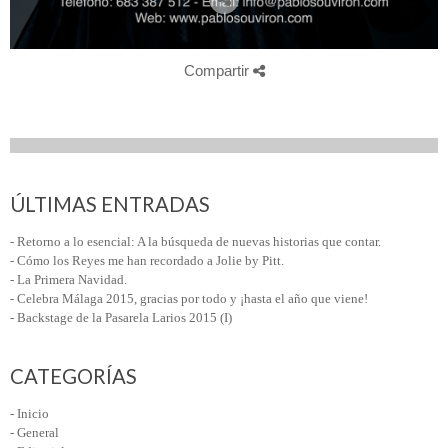
Compartir
ÚLTIMAS ENTRADAS
- Retorno a lo esencial: A la búsqueda de nuevas historias que contar.
- Cómo los Reyes me han recordado a Jolie by Pitt.
- La Primera Navidad.
- Celebra Málaga 2015, gracias por todo y ¡hasta el año que viene!
- Backstage de la Pasarela Larios 2015 (I)
CATEGORÍAS
- Inicio
- General