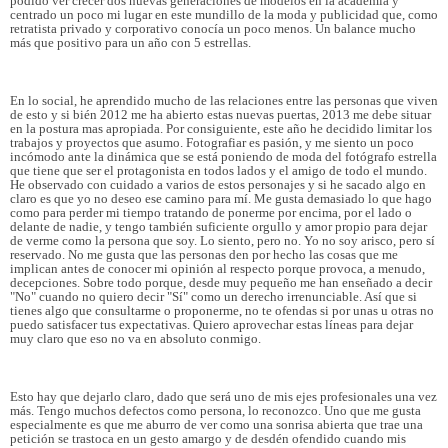
podido ver crecer dos nuevas generaciónes de modelos en la academia y
centrado un poco mi lugar en este mundillo de la moda y publicidad que, como
retratista privado y corporativo conocía un poco menos. Un balance mucho
más que positivo para un año con 5 estrellas.
En lo social, he aprendido mucho de las relaciones entre las personas que viven
de esto y si bién 2012 me ha abierto estas nuevas puertas, 2013 me debe situar
en la postura mas apropiada. Por consiguiente, este año he decidido limitar los
trabajos y proyectos que asumo. Fotografiar es pasión, y me siento un poco
incómodo ante la dinámica que se está poniendo de moda del fotógrafo estrella
que tiene que ser el protagonista en todos lados y el amigo de todo el mundo.
He observado con cuidado a varios de estos personajes y si he sacado algo en
claro es que yo no deseo ese camino para mí. Me gusta demasiado lo que hago
como para perder mi tiempo tratando de ponerme por encima, por el lado o
delante de nadie, y tengo también suficiente orgullo y amor propio para dejar
de verme como la persona que soy. Lo siento, pero no. Yo no soy arisco, pero sí
reservado. No me gusta que las personas den por hecho las cosas que me
implican antes de conocer mi opinión al respecto porque provoca, a menudo,
decepciones. Sobre todo porque, desde muy pequeño me han enseñado a decir
"No" cuando no quiero decir "Sí" como un derecho irrenunciable. Así que si
tienes algo que consultarme o proponerme, no te ofendas si por unas u otras no
puedo satisfacer tus expectativas. Quiero aprovechar estas líneas para dejar
muy claro que eso no va en absoluto conmigo.
Esto hay que dejarlo claro, dado que será uno de mis ejes profesionales una vez
más. Tengo muchos defectos como persona, lo reconozco. Uno que me gusta
especialmente es que me aburro de ver como una sonrisa abierta que trae una
petición se trastoca en un gesto amargo y de desdén ofendido cuando mis