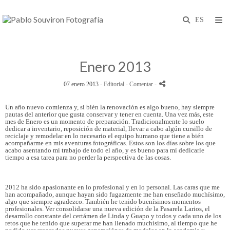
Enero 2013
07 enero 2013 -
Editorial
- Comentar
-
Un año nuevo comienza y, si bién la renovación es algo bueno, hay siempre
pautas del anterior que gusta conservar y tener en cuenta. Una vez más, este
mes de Enero es un momento de preparación. Tradicionalmente lo suelo
dedicar a inventario, reposición de material, llevar a cabo algún cursillo de
reciclaje y remodelar en lo necesario el equipo humano que tiene a bién
acompañarme en mis aventuras fotográficas. Estos son los días sobre los que
acabo asentando mi trabajo de todo el año, y es bueno para mí dedicarle
tiempo a esa tarea para no perder la perspectiva de las cosas.
2012 ha sido apasionante en lo profesional y en lo personal. Las caras que me
han acompañado, aunque hayan sido fugazmente me han enseñado muchísimo,
algo que siempre agradezco. También he tenido buenísimos momentos
profesionales. Ver consolidarse una nueva edición de la Pasarela Larios, el
desarrollo constante del certámen de Linda y Guapo y todos y cada uno de los
retos que he tenido que superar me han llenado muchísimo, al tiempo que he