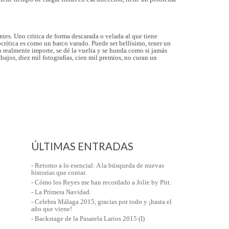
ntes. Uno critica de forma descarada o velada al que tiene
crítica es como un barco varado. Puede ser bellísimo, tener un
o realmente importe, se dé la vuelta y se hunda como si jamás
bajos, diez mil fotografías, cien mil premios, no curan un
ÚLTIMAS ENTRADAS
- Retorno a lo esencial: A la búsqueda de nuevas
historias que contar.
- Cómo los Reyes me han recordado a Jolie by Pitt.
- La Primera Navidad.
- Celebra Málaga 2015, gracias por todo y ¡hasta el
año que viene!
- Backstage de la Pasarela Larios 2015 (I)