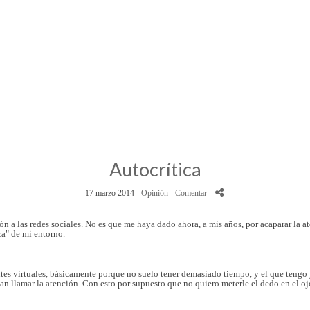
Autocrítica
17 marzo 2014 -
Opinión
- Comentar
-
n a las redes sociales. No es que me haya dado ahora, a mis años, por acaparar la a
ca" de mi entorno.
es virtuales, básicamente porque no suelo tener demasiado tiempo, y el que tengo 
n llamar la atención. Con esto por supuesto que no quiero meterle el dedo en el ojo