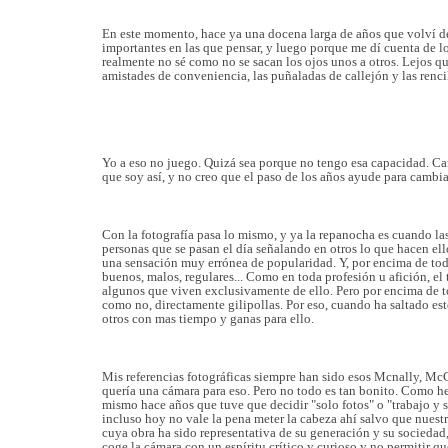
En este momento, hace ya una docena larga de años que volví de
importantes en las que pensar, y luego porque me dí cuenta de l
realmente no sé como no se sacan los ojos unos a otros. Lejos qu
amistades de conveniencia, las puñaladas de callejón y las renci
Yo a eso no juego. Quizá sea porque no tengo esa capacidad. Ca
que soy así, y no creo que el paso de los años ayude para cambi
Con la fotografía pasa lo mismo, y ya la repanocha es cuando las
personas que se pasan el día señalando en otros lo que hacen ell
una sensación muy errónea de popularidad.
Y, por encima de to
buenos, malos, regulares... Como en toda profesión u afición, el
algunos que viven exclusivamente de ello.
Pero por encima de to
como no, directamente gilipollas. Por eso, cuando ha saltado est
otros con mas tiempo y ganas para ello.
Mis referencias fotográficas siempre han sido esos Mcnally, McCu
quería una cámara para eso. Pero no todo es tan bonito. Como he 
mismo hace años que tuve que decidir "solo fotos" o "trabajo y 
incluso hoy no vale la pena meter la cabeza ahí salvo que nuestr
cuya obra ha sido representativa de su generación y su sociedad
coge la cámara con un espíritu crítico y curioso y no permitir q