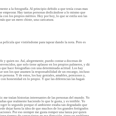
nte a la fotografía. Al principio debido a que tenía cosas mas
 que empeorar. Hay tantas personas dedicándose a lo mismo que
 con los propios méritos. Hoy por hoy, lo que se estila son las
más que un mero chiste, una caricatura.
a película que vistiéndome para tapear dando la nota. Pero es
rafo y quien no. Así, alegremente, puedo contar a docenas de
convencidos, que solo tiene aplauso en los propios palmeros, y dá
n que hace fotografías con una determinada actitud. Los hay
que son los que asumen la responsabilidad de un encargo, incluso
es persona. Y de estos, los hay geniales, amables, perezosos y,
 con honestidad en lo propio. Y que las diferencias las hagan
ic me traían historias interesantes de las personas del mundo. Yo
uñas que realmente haciendo lo que le gusta, y es terrible. Yo
escoger lo segundo porque el ambiente estaba tan degradado que
uede dejar fuera la idea de que muchos de los grandes fotógrafos
upaciones. Por eso siempre me gusta romper una lanza por quien
tiene tiempo de cargar tintas en esa dirección, tiene un problema