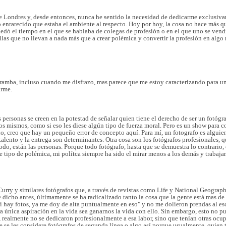
 Londres y, desde entonces, nunca he sentido la necesidad de dedicarme exclusivame
o enrarecido que estaba el ambiente al respecto. Hoy por hoy, la cosa no hace más
edó el tiempo en el que se hablaba de colegas de profesión o en el que uno se vendía
llas que no llevan a nada más que a crear polémica y convertir la profesión en algo 
ramba, incluso cuando me disfrazo, mas parece que me estoy caracterizando para un
arme.
 personas se creen en la potestad de señalar quien tiene el derecho de ser un fotóg
os mismos, como si eso les diese algún tipo de fuerza moral. Pero es un show para 
do, creo que hay un pequeño error de concepto aquí. Para mí, un fotografo es alguie
 talento y la entrega son determinantes.
Otra cosa son los fotógrafos profesionales, 
do, están las personas. Porque todo fotógrafo, hasta que se d
emuestra lo contrario, 
e tipo de polémica, mi polítca siempre ha sido el mirar menos a los demás y trabajar
rry y similares fotógrafos que, a través de revistas como Life y National Geograph
dicho antes, últimamente se ha radicalizado tanto la cosa que la gente está mas de 
si hay fotos, ya me doy de alta puntualmente en eso" y no me dolieron prendas al 
a única aspiración en la vida sea ganarnos la vida con ello. Sin embargo, esto no p
, realmente no se dedicaron profesionalmente a esa labor, sino que tenían otras oc
ue se les considere fotógrafos de segunda línea o algo así porque usualmente, quien 