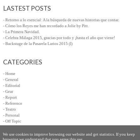
LASTEST POSTS
- Retorno a lo esencial: A la búsqueda de nuevas historias que contar.
- Cómo los Reyes me han recordado a Jolie by Pitt.
- La Primera Navidad.
- Celebra Málaga 2015, gracias por todo y ¡hasta el año que viene!
- Backstage de la Pasarela Larios 2015 (I)
CATEGORIES
- Home
- General
- Editorial
- Gear
- Report
- Reference
- Teatro
- Personal
- Off Topic
We use cookies to improve browsing our website and get statistics. If you keep
browsing we understand that you agree this use.