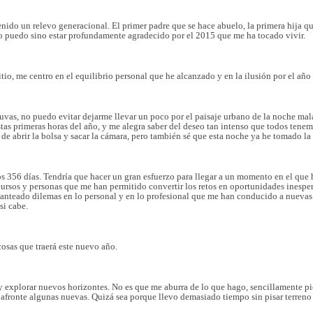
enido un relevo generacional. El primer padre que se hace abuelo, la primera hija q
o puedo sino estar profundamente agradecido por el 2015 que me ha tocado vivir.
itio, me centro en el equilibrio personal que he alcanzado y en la ilusión por el añ
vas, no puedo evitar dejarme llevar un poco por el paisaje urbano de la noche ma
stas primeras horas del año, y me alegra saber del deseo tan intenso que todos ten
 de abrir la bolsa y sacar la cámara, pero también sé que esta noche ya he tomado la
356 días. Tendría que hacer un gran esfuerzo para llegar a un momento en el que ha
ursos y personas que me han permitido convertir los retos en oportunidades inesper
nteado dilemas en lo personal y en lo profesional que me han conducido a nuevas 
si cabe.
osas que traerá este nuevo año.
n y explorar nuevos horizontes. No es que me aburra de lo que hago, sencillamente 
 afronte algunas nuevas. Quizá sea porque llevo demasiado tiempo sin pisar terren