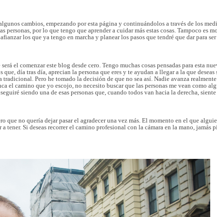
r algunos cambios, empezando por esta página y continuándolos a través de los med
n las personas, por lo que tengo que aprender a cuidar más estas cosas. Tampoco es 
 afianzar los que ya tengo en marcha y planear los pasos que tendré que dar para se
ble será el comenzar este blog desde cero. Tengo muchas cosas pensadas para esta nu
que, día tras día, aprecian la persona que eres y te ayudan a llegar a la que deseas 
 tradicional. Pero he tomado la decisión de que no sea así. Nadie avanza realmente 
 el camino que yo escojo, no necesito buscar que las personas me vean como alguie
 seguiré siendo una de esas personas que, cuando todos van hacia la derecha, siente 
o que no quería dejar pasar el agradecer una vez más. El momento en el que alguien
 a tener. Si deseas recorrer el camino profesional con la cámara en la mano, jamás pi