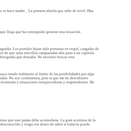
ue se hace madre... La primera abuela que sube de nivel. Han
o que llega que ha conseguido generar esta situación.
lagueña.
Los portales dejan salir personas en tropel, cargadas de
emos de que unas sencillas campanadas den paso a un capítulo
 fotografía que deseaba. No necesito buscar otra.
ya estado realmente al límite de las posibilidades por algo
adas. No soy conformista, pero sí que me he descubierto
aventuras y situaciones enriquecedoras y sorprendentes. He
pienso que uno jamás debe acomodarse. La gran aventura de la
o desconocido y tengo ese deseo de saber si todavía puedo