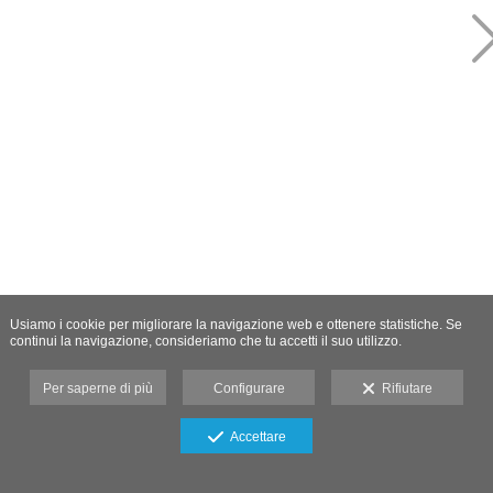
Usiamo i cookie per migliorare la navigazione web e ottenere statistiche. Se
continui la navigazione, consideriamo che tu accetti il suo utilizzo.
Per saperne di più
Configurare
Rifiutare
Accettare