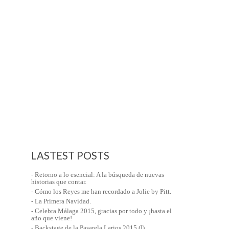
LASTEST POSTS
- Retorno a lo esencial: A la búsqueda de nuevas
historias que contar.
- Cómo los Reyes me han recordado a Jolie by Pitt.
- La Primera Navidad.
- Celebra Málaga 2015, gracias por todo y ¡hasta el
año que viene!
- Backstage de la Pasarela Larios 2015 (I)