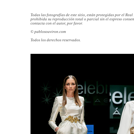
Todas las fotografías de este sitio, están protegidas por el Re
prohibida su reproducción total o parcial sin el expreso consen
contacta con el autor, por favor.
© pablosouviron.com
Todos los derechos reservados.