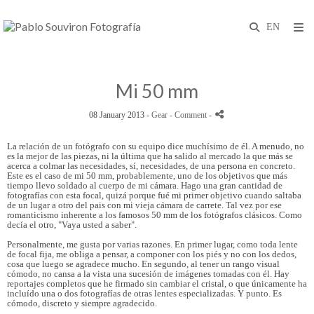
Mi 50 mm
08 January 2013 -
Gear
- Comment
-
La relación de un fotógrafo con su equipo dice muchísimo de él. A menudo, no
es la mejor de las piezas, ni la última que ha salido al mercado la que más se
acerca a colmar las necesidades, sí, necesidades, de una persona en concreto.
Este es el caso de mi 50 mm, probablemente, uno de los objetivos que más
tiempo llevo soldado al cuerpo de mi cámara. Hago una gran cantidad de
fotografías con esta focal, quizá porque fué mi primer objetivo cuando saltaba
de un lugar a otro del pais con mi vieja cámara de carrete. Tal vez por ese
romanticismo inherente a los famosos 50 mm de los fotógrafos clásicos. Como
decía el otro, "Vaya usted a saber".
Personalmente, me gusta por varias razones. En primer lugar, como toda lente
de focal fija, me obliga a pensar, a componer con los piés y no con los dedos,
cosa que luego se agradece mucho. En segundo, al tener un rango visual
cómodo, no cansa a la vista una sucesión de imágenes tomadas con él. Hay
reportajes completos que he firmado sin cambiar el cristal, o que únicamente ha
incluído una o dos fotografías de otras lentes especializadas. Y punto. Es
cómodo, discreto y siempre agradecido.