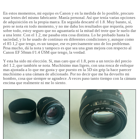
En estos momentos, mi equipo es Canon y en la medida de lo posible, procuro
usar lentes del mismo fabricante. Manía personal. Así que tenía varias opciones
de adquisición en la propia marca. En seguida descarté el 1.8. Muy barato, sí,
pero se nota en todo momento, y no me daba los resultados que requería, pero
sobre todo, estoy seguro que no aguantaría ni la mitad del trote que le suelo dar
a una lente. Con el 1.2, me pasaba otra cosa distinta. Lo he probado hasta la
saciedad, y lo he usado de continuo en diferentes condiciones y, aunque como
el 85 1,2 que tengo, es un tanque, ese es precisamente uno de los problemas.
Pesa mucho, dá la nota y tampoco es que sea una gran mejora con respecto al
Canon EF 50mm f/1.4 USM que tengo, la verdad.
Y esta ha sido mi elección. Sí, mas caro que el 1.8, pero a un tercio del precio
del 1.2, que también se nota. Muchísimo mas ligero, con una rosca de enfoque
mas ajustada a lo que me gusta y que puesto en la 5D sin grip la hace parecer
muchísimo a una cámara de aficionado. Por no decir que me ha devuelto mi
hombro, cosa que siempre se agradece. A veces paso tanto tiempo con la cámara
encima que realmente ni me lo siento.