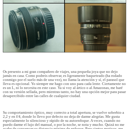
Os presento a mi gran compañero de viajes, una pequeña joya que no dejo
jamás en casa. Como podreis observar, es ligeramente baqueteado (ha rodado
conmigo por el suelo más de una vez), no llama la atención y sí, el parasol que
lleva es opcional. Yo siempre me hago con uno para cada lente. Ciertamente no
es un L, ni lo necesita en este caso. Ya si voy al ártico o al Amazonas, me haré
con su versión sellada, pero mientras tanto, no hay una opción mejor para pasar
desapercibido entre las calles de cualquier ciudad.
Su comportamiento óptico, muy correcto a total apertura, se vuelve soberbio a
2,2 y en f/4, donde lo llevo por defecto no deja de darme alegrías. Me gusta
especialmente lo silencioso y rápido de su autoenfoque. A veces, cuando no
puedo darme el lujo del manual, o por la noche, se nota y mucho. Quizá no me
acabe de convencer su distancia mínima de enfoque. Para ciertos motivos, me