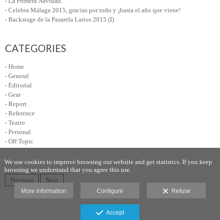
- La Primera Navidad.
- Celebra Málaga 2015, gracias por todo y ¡hasta el año que viene!
- Backstage de la Pasarela Larios 2015 (I)
CATEGORIES
- Home
- General
- Editorial
- Gear
- Report
- Reference
- Teatro
- Personal
- Off Topic
We use cookies to improve browsing our website and get statistics. If you keep
browsing we understand that you agree this use.
Previous
Next
More information
Configure
Refuse
Legal advice
Accept