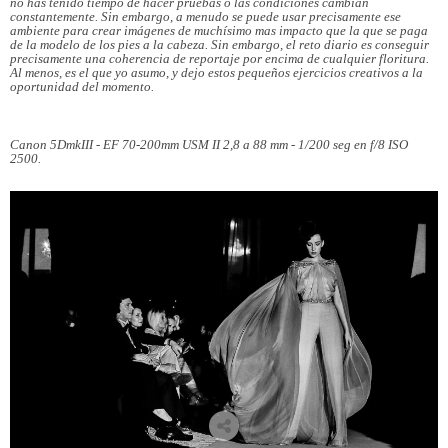
no has tenido tiempo de hacer pruebas o las condiciones cambian
constantemente. Sin embargo, a menudo se puede usar precisamente ese
ambiente para crear imágenes de muchísimo mas impacto que la que se paga
de la modelo de los pies a la cabeza. Sin embargo, el reto diario es conseguir
precisamente una coherencia de reportaje por encima de cualquier floritura.
Al menos, es el que yo asumo, y dejo estos pequeños ejercicios creativos a la
oportunidad del momento.
Canon 5DmkIII - EF 70-200mm USM II 2,8 a 88 mm - 1/200 seg en f/8 ISO
2500.