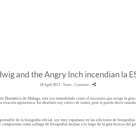
wig and the Angry Inch incendian la 
28 April 2013 -
Teatro
- Comment
-
Arte Dramático de Málaga, esta vez remodelado como el escenario que acoge la gira 
 ovación apoteósica. En absoluto soy crítico de teatro, pero sí puedo decir cuando 
ponsable de la fotografía oficial
, soy muy espartano en las ediciones de fotografías
s y compuestas como collage de fotografías hechas a lo largo de la gira ficticia del 