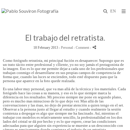
El trabajo del retratista.
18 February 2013 -
Personal
- Comment
-
Como fotógrafo retratista, mi principal fución es desaparecer. Supongo que es
un trato tácito entre profesional y clliente, yo no soy jamás el protagonista de
la imagen. Eso es lo que me permite dejar a cada uno de los profesionales que
trabajan conmigo el desarrollarse en sus propias campos de competencia de
forma que, cuando las luces se encienden, todo esté dispuesto para que la
persona que aparece en la foto quede realzada.
Es una labor muy personal, que va mas allá de la técnica y los materiales. Cada
fotógrafo hace las cosas a su manera, y eso es lo que siempre marca la
diferencia en los resultados. Mi proceso siempre me pone en segundo plano,
pero es mucho mas minucioso de lo que dejo ver. Mas allá de las
conversaciones y las risas, no dejo de prestar atención a quien tengo en el set.
Observar a la persona justo al llegar al estudio y cuando realmente la sesión
comienza a despegar es algo que siempre me ha fascinado. Así, mientras el
trabajar con modelos es relativamente sencillo, la profesionalidad en los dos
lados del cristal se dá por hecho y es lo que espero, crear las condiciones
adecuadas para que alguien sin experiencia se muestre a un desconocido con
cámara es precisamente donde comienza el trabajo de un retratista.