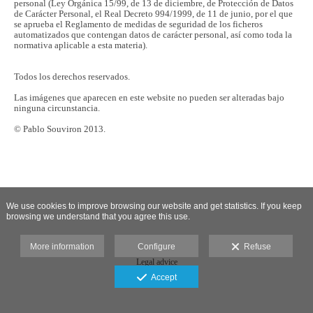
personal (Ley Orgánica 15/99, de 13 de diciembre, de Protección de Datos
de Carácter Personal, el Real Decreto 994/1999, de 11 de junio, por el que
se aprueba el Reglamento de medidas de seguridad de los ficheros
automatizados que contengan datos de carácter personal, así como toda la
normativa aplicable a esta materia).
Todos los derechos reservados.
Las imágenes que aparecen en este website no pueden ser alteradas bajo
ninguna circunstancia.
© Pablo Souviron 2013.
We use cookies to improve browsing our website and get statistics. If you keep
browsing we understand that you agree this use.
More information
Configure
Refuse
Legal advice
Accept